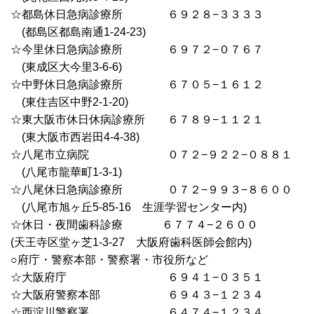
☆都島休日急病診療所 ６９２８−３３３３
(都島区都島南通1-24-23)
☆今里休日急病診療所 ６９７２−０７６７
(東成区大今里3-6-6)
☆中野休日急病診療所 ６７０５−１６１２
(東住吉区中野2-1-20)
☆東大阪市休日休病診療所 ６７８９−１１２１
(東大阪市西岩田4-4-38)
☆八尾市立病院 ０７２−９２２−０８８１
(八尾市龍華町1-3-1)
☆八尾休日急病診療所 ０７２−９９３−８６００
(八尾市旭ヶ丘5-85-16 生涯学習センター内)
☆休日・夜間歯科診療 ６７７４−２６００
(天王寺区堂ヶ芝1-3-27 大阪府歯科医師会館内)
○府庁・警察本部・警察署・市役所など
☆大阪府庁 ６９４１−０３５１
☆大阪府警察本部 ６９４３−１２３４
☆西淀川警察署 ６４７４
−１２３４