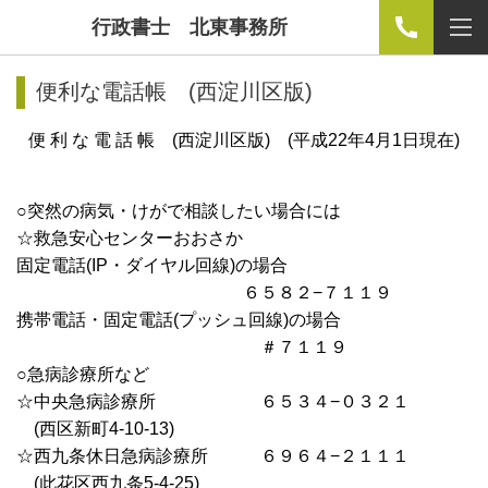
行政書士 北東事務所
便利な電話帳 (西淀川区版)
便 利 な 電 話 帳 (西淀川区版
)
(平成22年4月1日現在)
○突然の病気・けがで相談したい場合には
☆救急安心センターおおさか
固定電話(IP・ダイヤル回線)の場合
６５８２−７１１９
携帯電話・固定電話(プッシュ回線)の場合
＃７１１９
○急病診療所など
☆中央急病診療所 ６５３４−０３２１
(西区新町4-10-13)
☆西九条休日急病診療所 ６９６４−２１１１
(此花区西九条5-4-25)