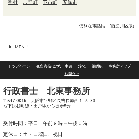
香村
吉野町
下市町
五條市
便利な電話帳 (西淀川区版)
MENU
トップページ
在留資格(ビザ)・申請
帰化
報酬額
事務所マップ
お問合せ
行政書士 北東事務所
〒547-0015 大阪市平野区長吉長原西１-５-33
地下鉄谷町線・出戸駅から徒歩5分
受付時間：平日 午前９時～午後６時
定休日：土・日曜日、祝日