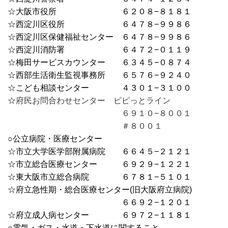
☆大阪市役所 ６２０８−８１８１
☆西淀川区役所 ６４７８−９９８６
☆西淀川区保健福祉センター ６４７８−９９８６
☆西淀川消防署 ６４７２−０１１９
☆梅田サービスカウンター ６３４５−０８７４
☆西部生活衛生監視事務所 ６５７６−９２４０
☆こども相談センター ４３０１−３１００
☆
府民お問合わせセンター ピピっとライン
６９１０−８００１
＃８００１
○公立病院・医療センター
☆市立大学医学部附属病院 ６６４５−２１２１
☆市立総合医療センター ６９２９−１２２１
☆東大阪市立総合病院 ６７８１−５１０１
☆府立急性期・総合医療センター(旧大阪府立病院)
６６９２−１２０１
☆府立成人病センター ６９７２−１１８１
○電気・ガス・水道・下水道に関すること