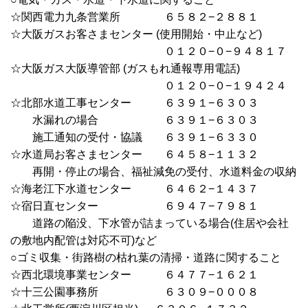
☆関西電力九条営業所 ６５８２−２８８１
☆大阪ガスお客さまセンター (使用開始・中止など)
０１２０−０−９４８１７
☆大阪ガス大阪導管部 (ガスもれ通報専用電話)
０１２０−０−１９４２４
☆北部水道工事センター ６３９１−６３０３
水漏れの場合 ６３９１−６３０３
施工通知の受付・協議 ６３９１−６３３０
☆水道局お客さまセンター ６４５８−１１３２
再開・停止の場合、福祉減免の受付、水道料金の収納
☆海老江下水道センター ６４６２−１４３７
☆宿日直センター ６９４７−７９８１
道路の陥没、下水管が詰まっている場合
(住居や会社
の敷地内配管は対応不可)など
○ゴミ収集・街路樹の枯れ葉の清掃・道路に関すること
☆西北環境事業センター ６４７７−１６２１
☆十三公園事務所
６３０９−０００８