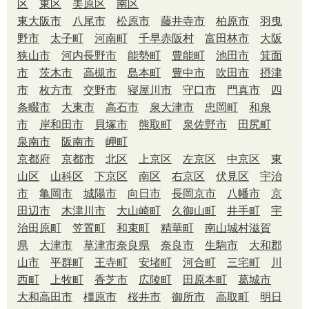
区
東区
美原区
南区
東大阪市
八尾市
松原市
藤井寺市
柏原市
羽曳
野市
太子町
河南町
千早赤阪村
富田林市
大阪
狭山市
河内長野市
能勢町
豊能町
池田市
箕面
市
茨木市
高槻市
島本町
豊中市
吹田市
摂津
市
枚方市
交野市
寝屋川市
守口市
門真市
四
条畷市
大東市
高石市
泉大津市
忠岡町
和泉
市
岸和田市
貝塚市
熊取町
泉佐野市
田尻町
泉南市
阪南市
岬町
京都府
京都市
北区
上京区
左京区
中京区
東
山区
山科区
下京区
南区
右京区
伏見区
宇治
市
亀岡市
城陽市
向日市
長岡京市
八幡市
京
田辺市
木津川市
大山崎町
久御山町
井手町
宇
治田原町
笠置町
和束町
精華町
南山城村
滋賀
県
大津市
草津市
奈良県
奈良市
生駒市
大和郡
山市
平群町
王寺町
安堵町
河合町
三宅町
川
西町
上牧町
香芝市
広陵町
田原本町
葛城市
大和高田市
橿原市
桜井市
御所市
高取町
明日