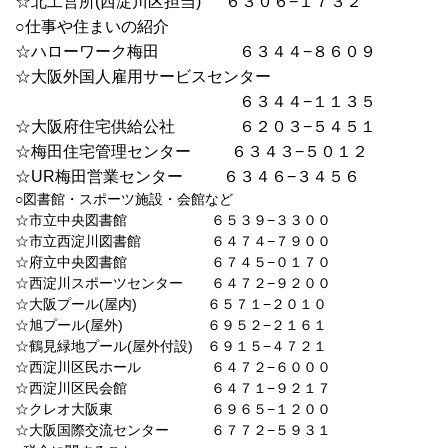
☆北工営所(西淀川区担当) ６３０
６−１７３２
○仕事や住まいの紹介
☆ハローワーク梅田 ６３４４−８６０９
☆大阪外国人雇用サービスセンター
６３４４−１１３５
☆大阪府住宅供給公社 ６２０３−５４５１
☆梅田住宅管理センター ６３４３−５０１２
☆UR梅田営業センター ６３４６−３４５６
○図書館・スポーツ施設・会館など
☆市立中央図書館 ６５３９−３３００
☆市立西淀川図書館 ６４７４−７９００
☆府立中央図書館 ６７４５−０１７０
☆西淀川スポーツセンター ６４７２−９２００
☆大阪プール(屋内) ６５７１−２０１０
☆旭プール(屋外) ６９５２−２１６１
☆鶴見緑地プール(屋外付設) ６９１５−４７２１
☆西淀川区民ホール ６４７２−６０００
☆西淀川区民会館 ６４７１−９２１７
☆クレオ大阪東 ６９６５−１２００
☆大阪国際交流センター ６７７２−５９３１