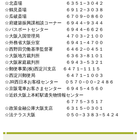
☆北斎場 ６３５１−３０４２
☆鶴見斎場 ６９１２−３０３８
☆瓜破斎場 ６７０９−０８６０
☆府建築振興課相談コーナー ６９４４−９３４４
☆パスポートセンター ６９４４−６６２６
☆大阪入国管理局 ４７０３−２１００
☆外務省大阪分室 ６９４１−４７００
☆西野田労働基準監督署 ６４６２−０４５１
☆大阪地方裁判所 ６３６３−８１０１
☆大阪家庭裁判所 ６９４３−５３２１
☆郵便事業(株)西淀川支店 ６４７１−１１１５
☆西淀川郵便局 ６４７１−１００３
☆JR西日本お客様センター ０５７０−００−２４８６
☆京阪電車お客さまセンター ６９４５−４５６０
☆近鉄大阪上本町駅遺失物情報センター
６７７５−３５１７
☆政策金融公庫大阪支店 ６３１５−０３０１
☆法テラス大阪 ０５０−３３８３−５４２４