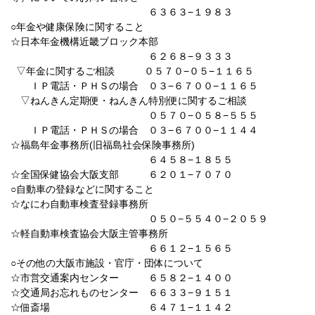
６３６３−１９８３
○年金や健康保険に関すること
☆日本年金機構近畿ブロック本部
６２６８−９３３３
▽年金に関するご相談
０５７０−０５−１１６５
ＩＰ電話・ＰＨＳの場合
０３−６７００−１１６５
▽ねんきん定期便・ねんきん特別便に関するご相談
０５７０−０５８−５５５
ＩＰ電話・ＰＨＳの場合 ０３−６７００−１１４４
☆福島年金事務所(旧福島社会保険事務所)
６４５８−１８５５
☆全国保健協会大阪支部 ６２０１−７０７０
○自動車の登録などに関すること
☆なにわ自動車検査登録事務所
０５０−５５４０−２０５９
☆軽自動車検査協会大阪主管事務所
６６１２−１５６５
○その他の大阪市施設・官庁・団体について
☆市営交通案内センター ６５８２−１４００
☆交通局お忘れものセンター ６６３３−９１５１
☆佃斎場 ６４７１−１１４２