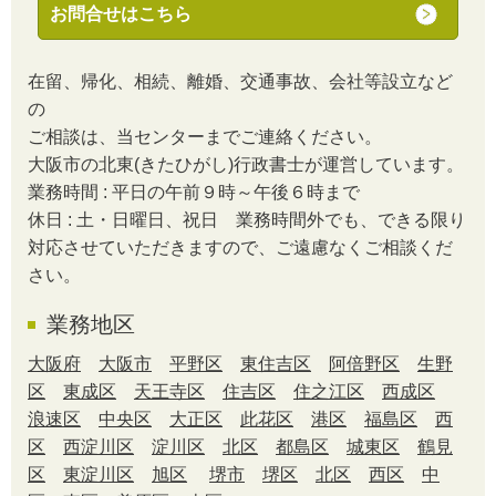
お問合せはこちら
在留、帰化、相続、離婚、交通事故、会社等設立など
の
ご相談は、当センターまでご連絡ください。
大阪市の北東(きたひがし)行政書士が運営しています。
業務時間 : 平日の午前９時～午後６時まで
休日 : 土・日曜日、祝日 業務時間外でも、できる限り
対応させていただきますので、ご遠慮なくご相談くだ
さい。
業務地区
大阪府
大阪市
平野区
東住吉区
阿倍野区
生野
区
東成区
天王寺区
住吉区
住之江区
西成区
浪速区
中央区
大正区
此花区
港区
福島区
西
区
西淀川区
淀川区
北区
都島区
城東区
鶴見
区
東淀川区
旭区
堺市
堺区
北区
西区
中