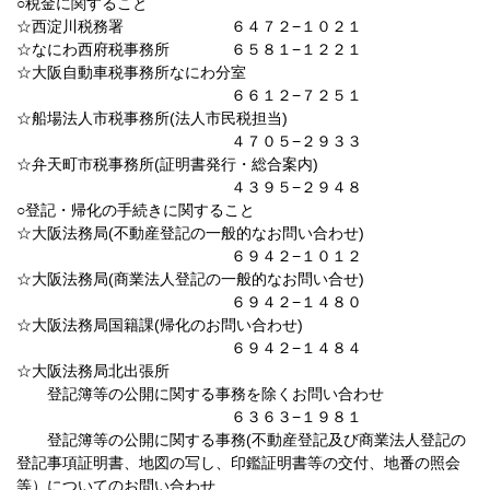
○税金に関すること
☆西淀川税務署 ６４７２−１０２１
☆なにわ西府税事務所 ６５８１−１２２１
☆大阪自動車税事務所なにわ分室
６６１２−７２５１
☆船場法人市税事務所(法人市民税担当)
４７０５−２９３３
☆弁天町市税事務所(証明書発行・総合案内)
４３９５−２９４８
○登記・帰化の手続きに関すること
☆大阪法務局(不動産登記の一般的なお問い合わせ)
６９４２−１０１２
☆大阪法務局(商業法人登記の一般的なお問い合せ)
６９４２−１４８０
☆大阪法務局国籍課(帰化のお問い合わせ)
６９４２−１４８４
☆大阪法務局北出張所
登記簿等の公開に関する事務を除くお問い合わせ
６３６３−１９８１
登記簿等の公開に関する事務(不動産登記及び商業法人登記の
登記事項証明書、地図の写し、印鑑証明書等の交付、地番の照会
等）についてのお問い合わせ